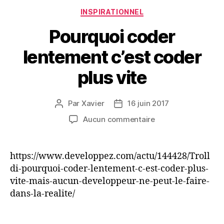
Catégories
INSPIRATIONNEL
Pourquoi coder
lentement c’est coder
plus vite
Par
Xavier
16 juin 2017
Auteur
Date
de
de
sur
Aucun commentaire
l’article
l’article
Pourquoi
coder
lentement
https://www.developpez.com/actu/144428/Troll
c’est
di-pourquoi-coder-lentement-c-est-coder-plus-
coder
vite-mais-aucun-developpeur-ne-peut-le-faire-
plus
dans-la-realite/
vite