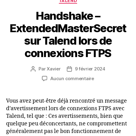
TALEND
Handshake –
ExtendedMasterSecret
sur Talend lors de
connexions FTPS
Par
Xavier
9 février 2024
Auteur
Date
de
de
sur
Aucun commentaire
l’article
l’article
Handshake
–
ExtendedMasterSe
Vous avez peut-être déjà rencontré un message
sur
d’avertissement lors de connexions FTPS avec
Talend
Talend, tel que : Ces avertissements, bien que
lors
quelque peu déconcertants, ne compromettent
de
généralement pas le bon fonctionnement de
connexions