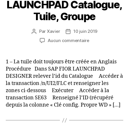
LAUNCHPAD Catalogue,
Tuile, Groupe
Par
Xavier
10 juin 2019
Auteur
Date
de
de
sur
Aucun commentaire
l’article
l’article
Traduire
SAP
FIORI
1 – La tuile doit toujours être créée en Anglais
LAUNCHPAD
Procédure Dans SAP FIOR LAUNCHPAD
Catalogue,
DESIGNER relever l’id du Catalogue Accéder à
Tuile,
la transaction /n/UI2/FLC et renseigner les
Groupe
zones ci-dessous Exécuter Accéder à la
transaction SE63 Renseigné l’ID (récupéré
depuis la colonne « Clé config. Propre WD » […]