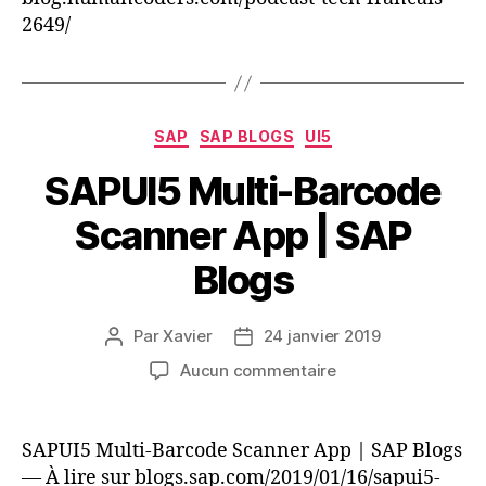
2649/
Human
Coders
Blog
Catégories
SAP
SAP BLOGS
UI5
SAPUI5 Multi-Barcode
Scanner App | SAP
Blogs
Par
Xavier
24 janvier 2019
Auteur
Date
de
de
sur
Aucun commentaire
l’article
l’article
SAPUI5
Multi-
Barcode
SAPUI5 Multi-Barcode Scanner App | SAP Blogs
Scanner
— À lire sur blogs.sap.com/2019/01/16/sapui5-