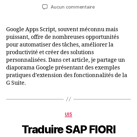
de
de
sur
Aucun commentaire
l’article
l’article
Découvrez
les
Possibilités
Google Apps Script, souvent méconnu mais
de
puissant, offre de nombreuses opportunités
Google
pour automatiser des tâches, améliorer la
Apps
productivité et créer des solutions
Script
personnalisées. Dans cet article, je partage un
diaporama Google présentant des exemples
pratiques d’extension des fonctionnalités de la
G Suite.
Catégories
UI5
Traduire SAP FIORI