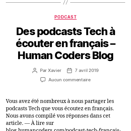
Catégories
PODCAST
Des podcasts Tech à
écouter en français –
Human Coders Blog
Par
Xavier
7 avril 2019
Auteur
Date
de
de
sur
Aucun commentaire
l’article
l’article
Des
podcasts
Tech
Vous avez été nombreux à nous partager les
à
podcasts Tech que vous écoutez en français.
écouter
Nous avons compilé vos réponses dans cet
en
article. — À lire sur
français
blog.humancoders.com/podcast-tech-francais-
–