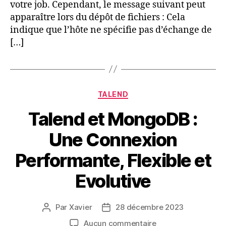
votre job. Cependant, le message suivant peut
FTPS
apparaître lors du dépôt de fichiers : Cela
indique que l’hôte ne spécifie pas d’échange de
[…]
Catégories
TALEND
Talend et MongoDB :
Une Connexion
Performante, Flexible et
Evolutive
Par
Xavier
28 décembre 2023
Auteur
Date
de
de
sur
Aucun commentaire