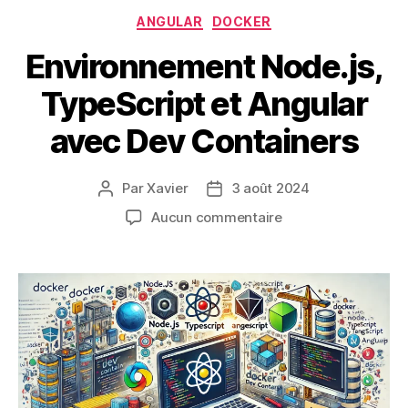
Catégories
ANGULAR
DOCKER
Environnement Node.js,
TypeScript et Angular
avec Dev Containers
Par
Xavier
3 août 2024
Auteur
Date
de
de
sur
Aucun commentaire
l’article
l’article
Environnement
Node.js,
TypeScript
et
Angular
avec
Dev
Containers