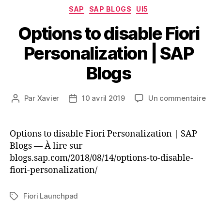
Catégories
SAP
SAP BLOGS
UI5
Options to disable Fiori
Personalization | SAP
Blogs
sur
Par
Xavier
10 avril 2019
Un commentaire
Auteur
Date
Opt
de
de
to
l’article
l’article
dis
Options to disable Fiori Personalization | SAP
Fior
Blogs — À lire sur
Per
blogs.sap.com/2018/08/14/options-to-disable-
|
fiori-personalization/
SA
Blo
Fiori Launchpad
Étiquettes