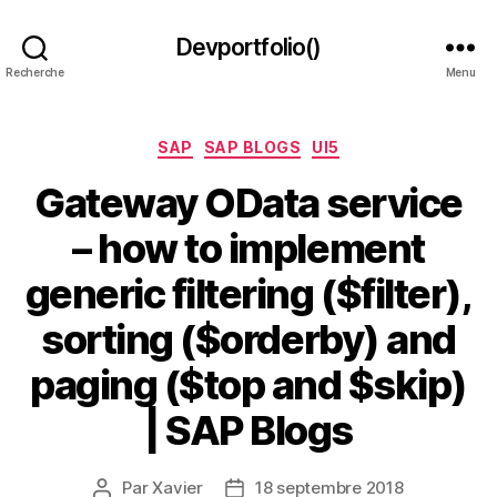
Devportfolio()
Recherche
Menu
Catégories
SAP
SAP BLOGS
UI5
Gateway OData service
– how to implement
generic filtering ($filter),
sorting ($orderby) and
paging ($top and $skip)
| SAP Blogs
Par
Xavier
18 septembre 2018
Auteur
Date