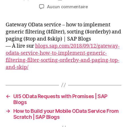
de
de
sur
Aucun commentaire
l’article
l’article
Gateway
OData
Gateway OData service – how to implement
service
generic filtering ($filter), sorting ($orderby) and
–
how
paging ($top and $skip) | SAP Blogs
to
— À lire sur
blogs.sap.com/2018/09/12/gateway-
implement
odata-service-how-to-implement-generic-
generic
filtering-filter-sorting-orderby-and-paging-top-
filtering
and-skip/
($filter),
sorting
($orderby)
and
paging
←
UI5 OData Requests with Promises | SAP
($top
Blogs
and
→
How to Build your Mobile OData Service From
$skip)
Scratch | SAP Blogs
|
SAP