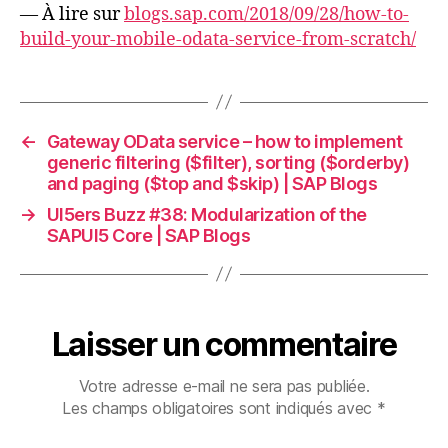
Mobile
— À lire sur
blogs.sap.com/2018/09/28/how-to-
OData
build-your-mobile-odata-service-from-scratch/
Service
From
Scratch
|
←
Gateway OData service – how to implement
SAP
generic filtering ($filter), sorting ($orderby)
Blogs
and paging ($top and $skip) | SAP Blogs
→
UI5ers Buzz #38: Modularization of the
SAPUI5 Core | SAP Blogs
Laisser un commentaire
Votre adresse e-mail ne sera pas publiée.
Les champs obligatoires sont indiqués avec
*