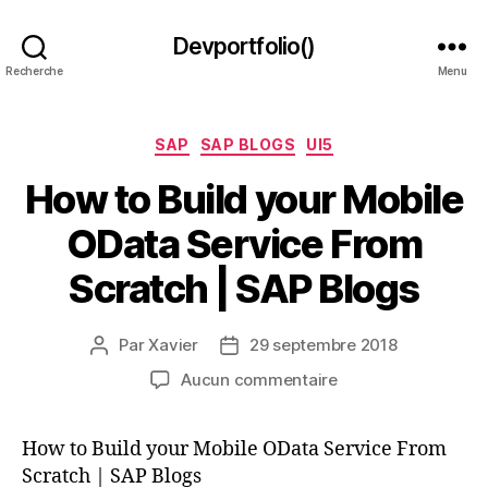
Devportfolio()
Recherche
Menu
Catégories
SAP
SAP BLOGS
UI5
How to Build your Mobile
OData Service From
Scratch | SAP Blogs
Par
Xavier
29 septembre 2018
Auteur
Date
de
de
sur
Aucun commentaire
l’article
l’article
How
to
How to Build your Mobile OData Service From
Build
Scratch | SAP Blogs
your